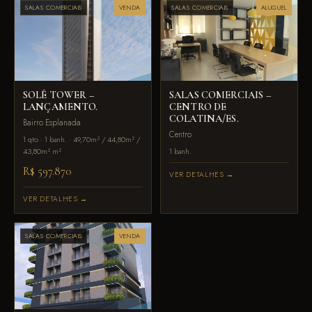
SALAS COMERCIAIS
VENDA
SALAS COMERCIAIS
ALUGUEL
SOLÊ TOWER –
SALAS COMERCIAIS –
LANÇAMENTO.
CENTRO DE
COLATINA/ES.
Bairro Esplanada
Centro
1 qto · 1 banh. · 49,70m² / 44,80m² /
43,80m² m²
1 banh.
R$ 597.870
VER DETALHES →
VER DETALHES →
SALAS COMERCIAIS
VENDA