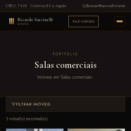
CRECI 7430 · Colatina/ES e região
@sarcinelliricardo
Buscar
Ricardo Sarcinelli
FALE COMIGO
IMÓVEIS
PORTFÓLIO
Salas comerciais
Imóveis em Salas comerciais.
FILTRAR IMÓVEIS
3 imóvel(is) encontrado(s)